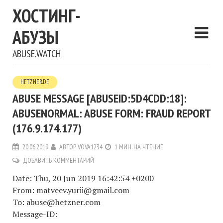
ХОСТИНГ-
АБУЗЫ
ABUSE.WATCH
HETZNER.DE
ABUSE MESSAGE [ABUSEID:5D4CDD:18]:
ABUSENORMAL: ABUSE FORM: FRAUD REPORT
(176.9.174.177)
20.06.2019
АВТОР
VOVA1234
1 МИН. НА ЧТЕНИЕ
ДОБАВИТЬ КОММЕНТАРИЙ
Date: Thu, 20 Jun 2019 16:42:54 +0200
From: matveev.yurii@gmail.com
To: abuse@hetzner.com
Message-ID: