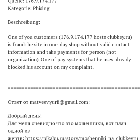
Quelle: 176.9.174.177
Kategorie: Phising
Beschreibung:
————————————
One of you customers (176.9.174.177 hosts clubkey.ru)
is fraud: he site in one-day shop without valid contact
information and take payments for person (not
organization). One of pay systems that he uses already
blocked his account on my complaint.
————————————
===============================================
Ответ от matveev.yurii@gmail.com:
Добрый день!
Для меня очевидно что это мошенники, вот плач
одной из
жертв:
https://pikabu.ru/story/moshenniki_na_clubkeyr