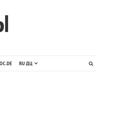
Ы
OC.DE
RU ДЦ