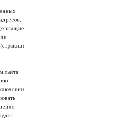
менных
адресов,
одержащие
ции
 (страниц)
м сайта
нию
 включении
ровать
анение
будет