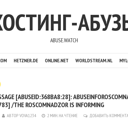
ХОСТИНГ-АБУЗ
ABUSE.WATCH
COM
HETZNER.DE
ONLINE.NET
WORLDSTREAM.NL
MYL
SSAGE [ABUSEID:368BA8:28]: ABUSEINFOROSCOMN
2783] /THE ROSCOMNADZOR IS INFORMING
АВТОР
VOVA1234
2 МИН. НА ЧТЕНИЕ
ДОБАВИТЬ КОММЕНТ