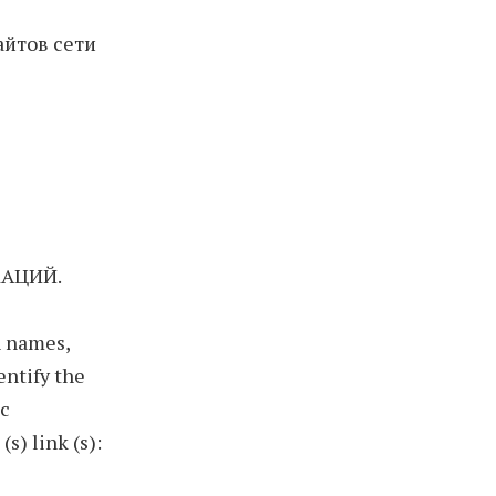
айтов сети
АЦИЙ.
n names,
entify the
ic
s) link (s):