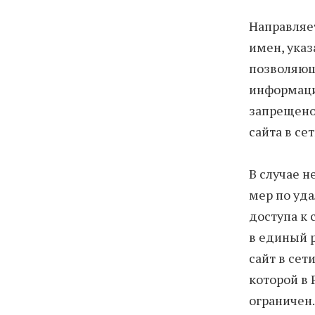
Направляе
имен, указ
позволяющ
информаци
запрещено»
сайта в сет
В случае н
мер по уд
доступа к 
в единый 
сайт в се
которой в 
ограничен