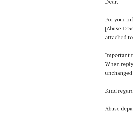
Dear,
For your in
[AbuseID:36
attached to
Important 
When replyi
unchanged i
Kind regar
Abuse depa
——————