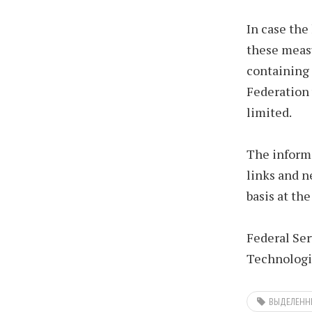
In case the
these measu
containing 
Federation 
limited.
The inform
links and n
basis at the
Federal Ser
Technolog
ВЫДЕЛЕНН