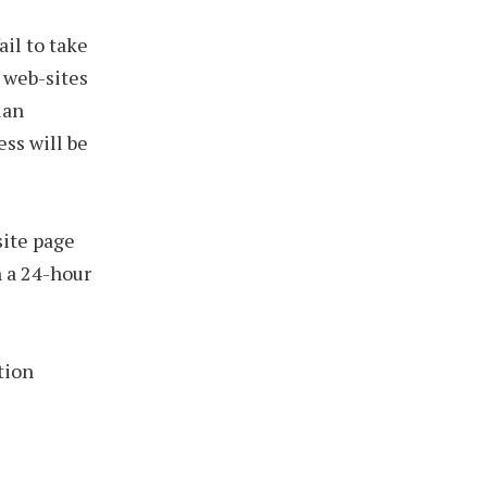
ail to take
 web-sites
ian
ess will be
site page
n a 24-hour
tion