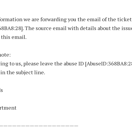
formation we are forwarding you the email of the ticket
8BA8:28]. The source email with details about the issue
 this email.
note:
ng to us, please leave the abuse ID [AbuseID:368BA8:2
n the subject line.
ds
rtment
——————————————————