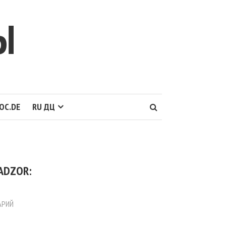
Ы
OC.DE
RU ДЦ
ADZOR:
АРИЙ