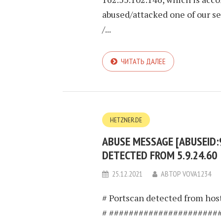
abused/attacked one of our se
/...
ЧИТАТЬ ДАЛЕЕ
HETZNER.DE
ABUSE MESSAGE [ABUSEID
DETECTED FROM 5.9.24.60
25.12.2021
АВТОР
VOVA1234
# Portscan detected from host
# ######################