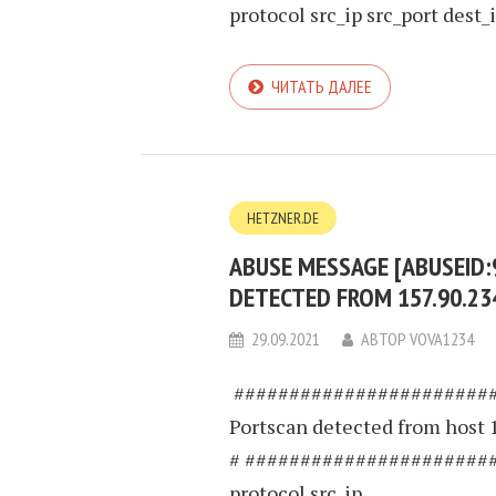
protocol src_ip src_port dest_ip
ЧИТАТЬ ДАЛЕЕ
HETZNER.DE
ABUSE MESSAGE [ABUSEID
DETECTED FROM 157.90.23
29.09.2021
АВТОР
VOVA1234
########################
Portscan detected from host 
# ######################
protocol src_ip...