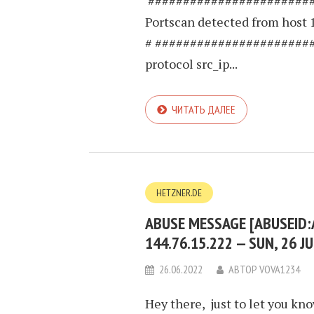
########################
Portscan detected from host 
# ######################
protocol src_ip...
ЧИТАТЬ ДАЛЕЕ
HETZNER.DE
ABUSE MESSAGE [ABUSEID:
144.76.15.222 — SUN, 26 
26.06.2022
АВТОР
VOVA1234
Hey there, just to let you kno