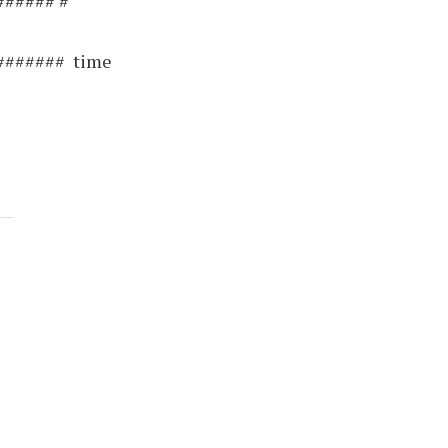
##### #
####### time