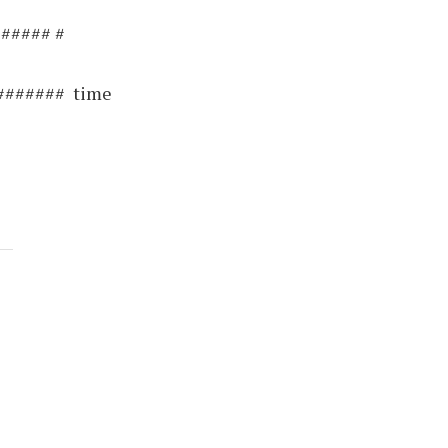
##### #
####### time