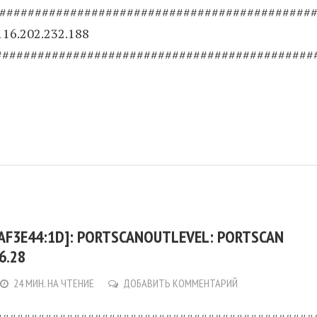
#############################################
116.202.232.188
#############################################
:AF3E44:1D]: PORTSCANOUTLEVEL: PORTSCAN
6.28
24 МИН. НА ЧТЕНИЕ
ДОБАВИТЬ КОММЕНТАРИЙ