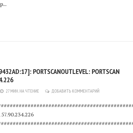
...
:9432AD:17]: PORTSCANOUTLEVEL: PORTSCAN
4.226
27 МИН. НА ЧТЕНИЕ
ДОБАВИТЬ КОММЕНТАРИЙ
#############################################
157.90.234.226
#############################################