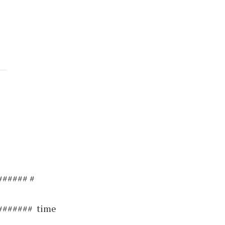
##### #
####### time