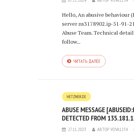
07.11.2024
АВТОР
VOVA1234
Hello, An abusive behaviour (
server ns3178902.ip-51-91-21
Abuse Team. Technical detai
follow...
ЧИТАТЬ ДАЛЕЕ
HETZNER.DE
ABUSE MESSAGE [ABUSEID
DETECTED FROM 135.181.1
27.11.2023
АВТОР
VOVA1234