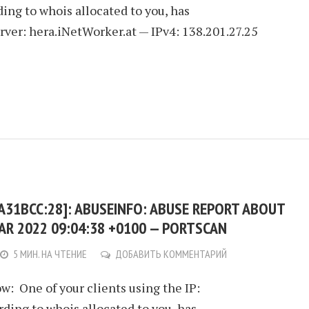
ding to whois allocated to you, has
rver: hera.iNetWorker.at — IPv4: 138.201.27.25
A31BCC:28]: ABUSEINFO: ABUSE REPORT ABOUT
 MAR 2022 09:04:38 +0100 — PORTSCAN
5 МИН. НА ЧТЕНИЕ
ДОБАВИТЬ КОММЕНТАРИЙ
ow: One of your clients using the IP:
rding to whois allocated to you, has