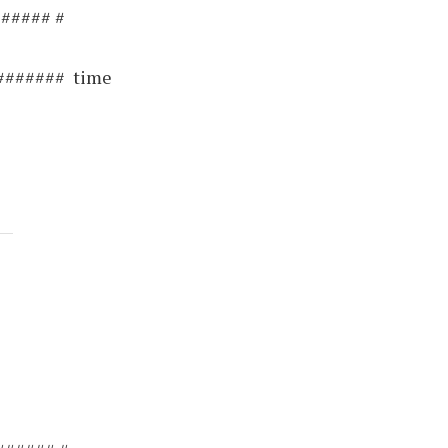
##### #
####### time