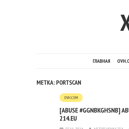
ГЛАВНАЯ
OVH.
МЕТКА: PORTSCAN
OVH.COM
[ABUSE #GGNBKGHSNB] ABU
214.EU