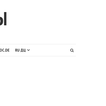
Ы
OC.DE
RU ДЦ