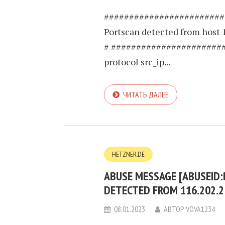
########################
Portscan detected from host 
# ######################
protocol src_ip...
ЧИТАТЬ ДАЛЕЕ
HETZNER.DE
ABUSE MESSAGE [ABUSEID
DETECTED FROM 116.202.2
08.01.2023
АВТОР
VOVA1234