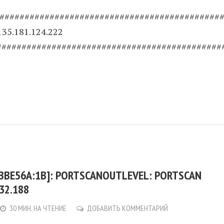
#############################################
135.181.124.222
#############################################
:BBE56A:1B]: PORTSCANOUTLEVEL: PORTSCAN
32.188
30 МИН. НА ЧТЕНИЕ
ДОБАВИТЬ КОММЕНТАРИЙ