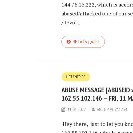
144.76.15.222, which is accor
abused/attacked one of our se
/ IPv6:...
ЧИТАТЬ ДАЛЕЕ
HETZNER.DE
ABUSE MESSAGE [ABUSEID:
162.55.102.146 — FRI, 11
11.03.2022
АВТОР
VOVA1234
Hey there, just to let you kn
162.55.102.146, which is acco