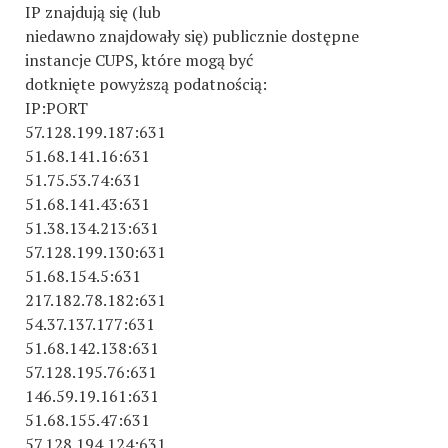
IP znajdują się (lub
niedawno znajdowały się) publicznie dostępne
instancje CUPS, które mogą być
dotknięte powyższą podatnością:
IP:PORT
57.128.199.187:631
51.68.141.16:631
51.75.53.74:631
51.68.141.43:631
51.38.134.213:631
57.128.199.130:631
51.68.154.5:631
217.182.78.182:631
54.37.137.177:631
51.68.142.138:631
57.128.195.76:631
146.59.19.161:631
51.68.155.47:631
57.128.194.124:631