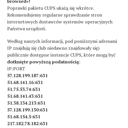
browsed»!
Poprawki pakietu CUPS ukażą się wkrótce.
Rekomendujemy regularne sprawdzanie stron
internetowych dostawców systemów operacyjnych
Państwa urządzeń.
Według naszych informacji, pod poniższymi adresami
IP znajdują się (lub niedawno znajdowały się)
publicznie dostępne instancje CUPS, które mogą być
dotknięte powyższą podatnością
:
IP:PORT
57.128.199.187:631
51.68.141.16:631
51.75.53.74:631
51.68.141.43:631
51.38.134.213:631
57.128.199.130:631
51.68.154.5:631
217.182.78.182:631