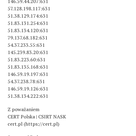
146.59.44.207:631
57.128.198.117:631
51.38.129.174:631
51.83.131.254:631
51.83.134.120:631
79.137.68.182:631
54.37.233.55:631
145.239.83.20:631
51.83.223.60:631
51.83.135.168:631
146.59.19.197:631
54.37.238.78:631
146.59.19.126:631
51.38.134.222:631
Z poważaniem
CERT Polska | CSIRT NASK
cert.pl (https://cert.pl)