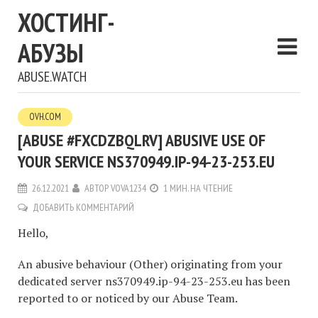
ХОСТИНГ-
АБУЗЫ
ABUSE.WATCH
OVH.COM
[ABUSE #FXCDZBQLRV] ABUSIVE USE OF
YOUR SERVICE NS370949.IP-94-23-253.EU
26.12.2021
АВТОР
VOVA1234
1 МИН. НА ЧТЕНИЕ
ДОБАВИТЬ КОММЕНТАРИЙ
Hello,
An abusive behaviour (Other) originating from your
dedicated server ns370949.ip-94-23-253.eu has been
reported to or noticed by our Abuse Team.