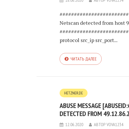
18.06.2020
АВТОР
VOVA1234
########################
Netscan detected from host 9
########################
protocol src_ip src_port...
ЧИТАТЬ ДАЛЕЕ
HETZNER.DE
ABUSE MESSAGE [ABUSEID:
DETECTED FROM 49.12.86.
12.06.2020
АВТОР
VOVA1234