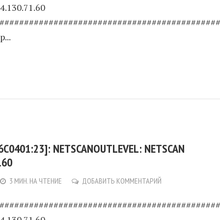
4.130.71.60
############################################
...
6C0401:23]: NETSCANOUTLEVEL: NETSCAN
.60
3 МИН. НА ЧТЕНИЕ
ДОБАВИТЬ КОММЕНТАРИЙ
############################################
4.130.71.60