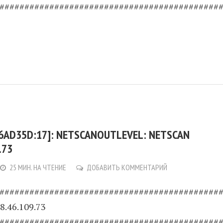
############################################
:6AD35D:17]: NETSCANOUTLEVEL: NETSCAN
.73
25 МИН. НА ЧТЕНИЕ
ДОБАВИТЬ КОММЕНТАРИЙ
############################################
8.46.109.73
############################################