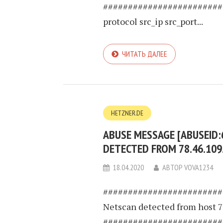
########################
protocol src_ip src_port...
ЧИТАТЬ ДАЛЕЕ
HETZNER.DE
ABUSE MESSAGE [ABUSEID
DETECTED FROM 78.46.109
18.04.2020
АВТОР
VOVA1234
########################
Netscan detected from host 7
########################