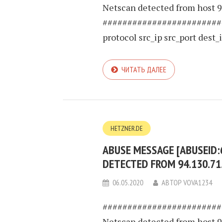
Netscan detected from host 9
########################
protocol src_ip src_port dest_ip
ЧИТАТЬ ДАЛЕЕ
HETZNER.DE
ABUSE MESSAGE [ABUSEID:
DETECTED FROM 94.130.71
06.05.2020
АВТОР
VOVA1234
########################
Netscan detected from host 9