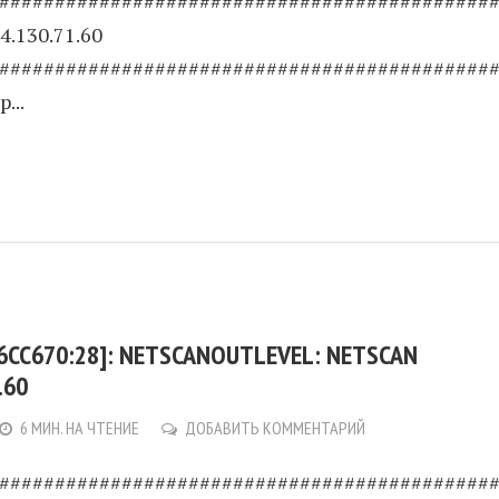
############################################
4.130.71.60
############################################
...
6CC670:28]: NETSCANOUTLEVEL: NETSCAN
.60
6 МИН. НА ЧТЕНИЕ
ДОБАВИТЬ КОММЕНТАРИЙ
############################################