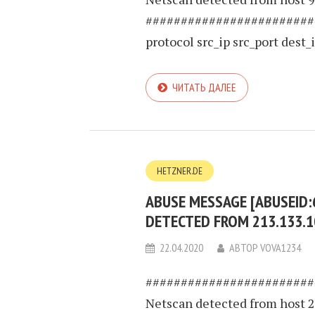
########################
protocol src_ip src_port dest_ip
ЧИТАТЬ ДАЛЕЕ
HETZNER.DE
ABUSE MESSAGE [ABUSEID:
DETECTED FROM 213.133.1
22.04.2020
АВТОР
VOVA1234
########################
Netscan detected from host 