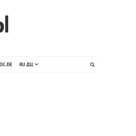
Ы
OC.DE
RU ДЦ