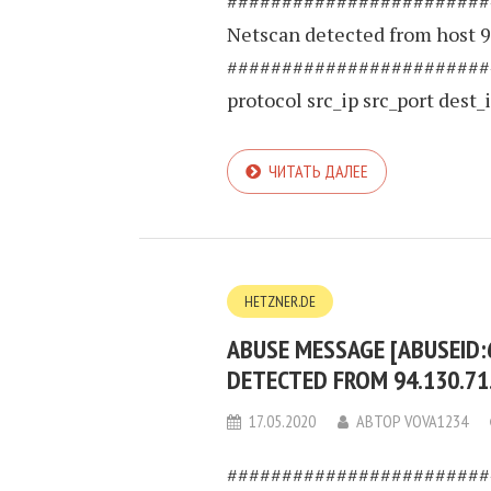
########################
Netscan detected from host 9
########################
protocol src_ip src_port dest_ip
ЧИТАТЬ ДАЛЕЕ
HETZNER.DE
ABUSE MESSAGE [ABUSEID:
DETECTED FROM 94.130.71
17.05.2020
АВТОР
VOVA1234
########################