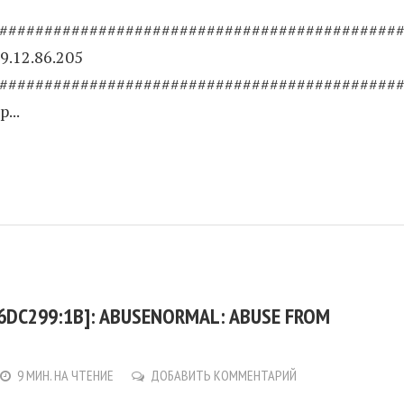
############################################
9.12.86.205
############################################
...
6DC299:1B]: ABUSENORMAL: ABUSE FROM
9 МИН. НА ЧТЕНИЕ
ДОБАВИТЬ КОММЕНТАРИЙ