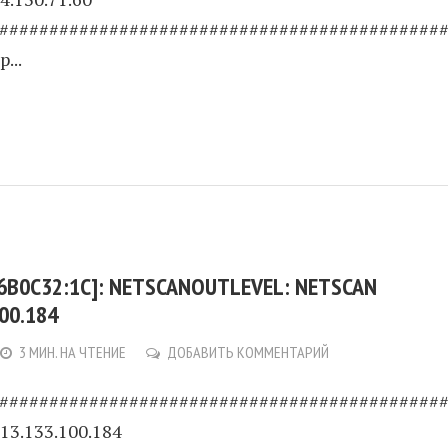
############################################
...
6B0C32:1C]: NETSCANOUTLEVEL: NETSCAN
00.184
3 МИН. НА ЧТЕНИЕ
ДОБАВИТЬ КОММЕНТАРИЙ
############################################
213.133.100.184