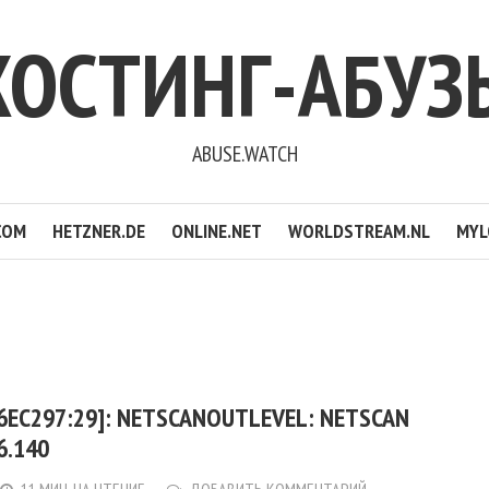
ХОСТИНГ-АБУЗ
ABUSE.WATCH
COM
HETZNER.DE
ONLINE.NET
WORLDSTREAM.NL
MYL
6EC297:29]: NETSCANOUTLEVEL: NETSCAN
6.140