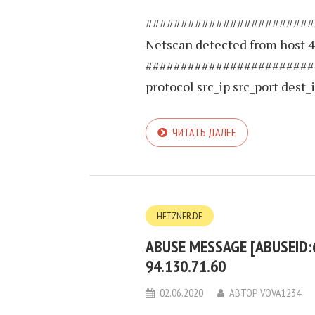
########################
Netscan detected from host 4
########################
protocol src_ip src_port dest_ip
ЧИТАТЬ ДАЛЕЕ
HETZNER.DE
ABUSE MESSAGE [ABUSEID:
94.130.71.60
02.06.2020
АВТОР
VOVA1234